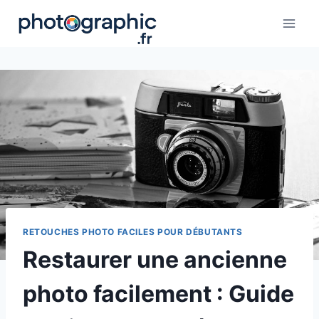
Aller
au
contenu
RETOUCHES PHOTO FACILES POUR DÉBUTANTS
Restaurer une ancienne
photo facilement : Guide